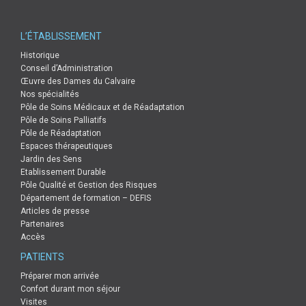
Personne à prévenir / de confiance
Les directives anticipées
L’ÉTABLISSEMENT
Les traitements médicamenteux
Historique
Informatique et libertés
Conseil d’Administration
Œuvre des Dames du Calvaire
Informations tarifaires
Nos spécialités
Sortie
Pôle de Soins Médicaux et de Réadaptation
Pôle de Soins Palliatifs
Faire un don
Pôle de Réadaptation
Espaces thérapeutiques
PROFESSIONNELS DE SANTÉ
Jardin des Sens
Etablissement Durable
Demander une admission pour votre patient
Pôle Qualité et Gestion des Risques
Demander une intervention de notre EMSP
Département de formation – DEFIS
Articles de presse
Nos publications scientifiques
Partenaires
E-santé
Accès
Mon Espace Santé
PATIENTS
MSSanté Pro
Préparer mon arrivée
Confort durant mon séjour
ViaTrajectoire
Visites