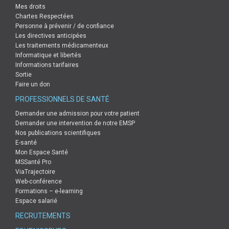
Mes droits
Web-conférence
Chartes Respectées
Formations – e-learning
Personne à prévenir / de confiance
Les directives anticipées
Espace salarié
Les traitements médicamenteux
RECRUTEMENTS
Informatique et libertés
Informations tarifaires
FOURNISSEURS
Sortie
Faire un don
Appels d’offres
PROFESSIONNELS DE SANTÉ
Où effectuer les livraisons ?
Demander une admission pour votre patient
Demander une intervention de notre EMSP
ACTUALITÉS
Nos publications scientifiques
CONTACT
E-santé
Mon Espace Santé
MSSanté Pro
ViaTrajectoire
Web-conférence
Formations – e-learning
Espace salarié
RECRUTEMENTS