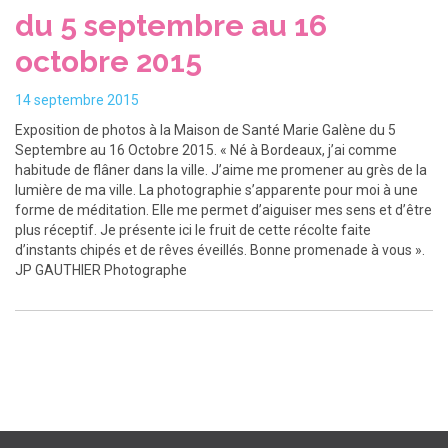
du 5 septembre au 16
Espaces thérapeutiques
octobre 2015
Jardin des Sens
Etablissement Durable
14 septembre 2015
Pôle Qualité et Gestion des Risques
Exposition de photos à la Maison de Santé Marie Galène du 5
Département de formation – DEFIS
Septembre au 16 Octobre 2015. « Né à Bordeaux, j’ai comme
habitude de flâner dans la ville. J’aime me promener au grès de la
Articles de presse
lumière de ma ville. La photographie s’apparente pour moi à une
Partenaires
forme de méditation. Elle me permet d’aiguiser mes sens et d’être
plus réceptif. Je présente ici le fruit de cette récolte faite
Accès
d’instants chipés et de rêves éveillés. Bonne promenade à vous ».
JP GAUTHIER Photographe
PATIENTS
Préparer mon arrivée
Confort durant mon séjour
Visites
Mes droits
Chartes Respectées